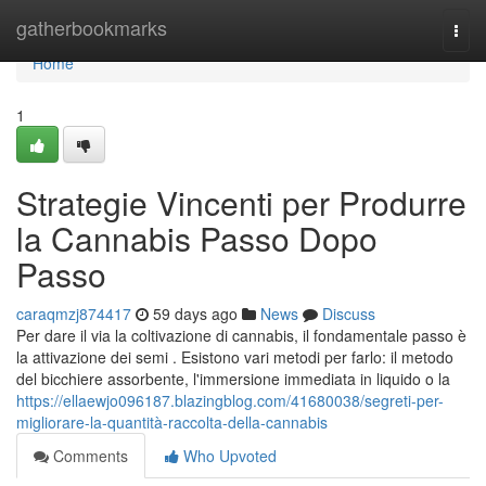
Home
gatherbookmarks
Togg
navi
Home
1
Strategie Vincenti per Produrre
la Cannabis Passo Dopo
Passo
caraqmzj874417
59 days ago
News
Discuss
Per dare il via la coltivazione di cannabis, il fondamentale passo è
la attivazione dei semi . Esistono vari metodi per farlo: il metodo
del bicchiere assorbente, l'immersione immediata in liquido o la
https://ellaewjo096187.blazingblog.com/41680038/segreti-per-
migliorare-la-quantità-raccolta-della-cannabis
Comments
Who Upvoted