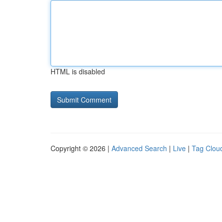
HTML is disabled
Copyright © 2026 |
Advanced Search
|
Live
|
Tag Clou