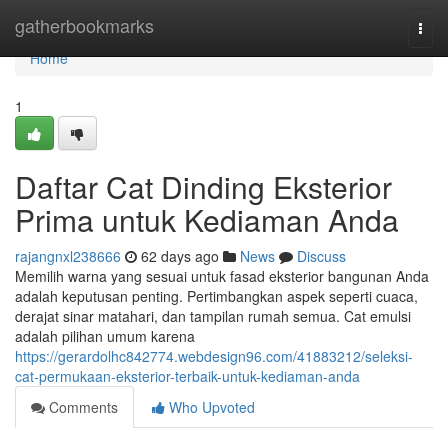
Home
gatherbookmarks
Togg
navi
Home
1
Daftar Cat Dinding Eksterior
Prima untuk Kediaman Anda
rajangnxl238666
62 days ago
News
Discuss
Memilih warna yang sesuai untuk fasad eksterior bangunan Anda
adalah keputusan penting. Pertimbangkan aspek seperti cuaca,
derajat sinar matahari, dan tampilan rumah semua. Cat emulsi
adalah pilihan umum karena
https://gerardolhc842774.webdesign96.com/41883212/seleksi-
cat-permukaan-eksterior-terbaik-untuk-kediaman-anda
Comments
Who Upvoted