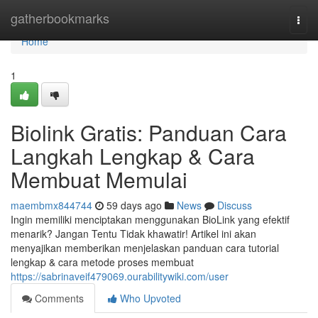
Home
gatherbookmarks
Togg
navi
Home
1
Biolink Gratis: Panduan Cara
Langkah Lengkap & Cara
Membuat Memulai
maembmx844744
59 days ago
News
Discuss
Ingin memiliki menciptakan menggunakan BioLink yang efektif
menarik? Jangan Tentu Tidak khawatir! Artikel ini akan
menyajikan memberikan menjelaskan panduan cara tutorial
lengkap & cara metode proses membuat
https://sabrinaveif479069.ourabilitywiki.com/user
Comments
Who Upvoted