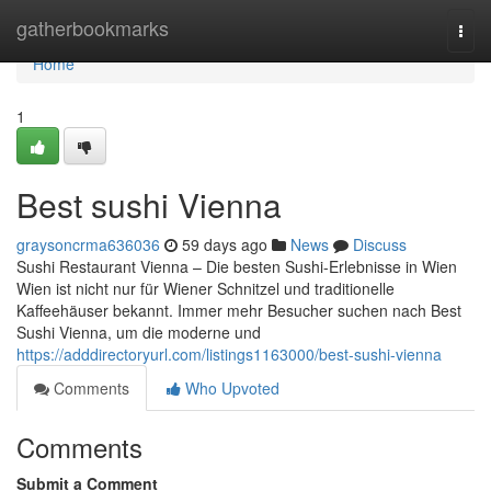
Home
gatherbookmarks
Togg
navi
Home
1
Best sushi Vienna
graysoncrma636036
59 days ago
News
Discuss
Sushi Restaurant Vienna – Die besten Sushi-Erlebnisse in Wien
Wien ist nicht nur für Wiener Schnitzel und traditionelle
Kaffeehäuser bekannt. Immer mehr Besucher suchen nach Best
Sushi Vienna, um die moderne und
https://adddirectoryurl.com/listings1163000/best-sushi-vienna
Comments
Who Upvoted
Comments
Submit a Comment