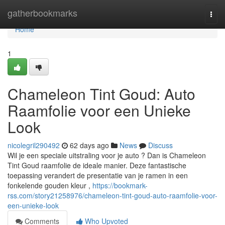
Home
gatherbookmarks
Togg
navi
Home
1
Chameleon Tint Goud: Auto
Raamfolie voor een Unieke
Look
nicolegril290492
62 days ago
News
Discuss
Wil je een speciale uitstraling voor je auto ? Dan is Chameleon
Tint Goud raamfolie de ideale manier. Deze fantastische
toepassing verandert de presentatie van je ramen in een
fonkelende gouden kleur ,
https://bookmark-
rss.com/story21258976/chameleon-tint-goud-auto-raamfolie-voor-
een-unieke-look
Comments
Who Upvoted