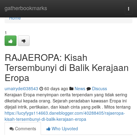
Home
gatherbookmarks
Togg
navi
Home
1
RAJAEROPA: Kisah
Tersembunyi di Balik Kerajaan
Eropa
umairydei038543
60 days ago
News
Discuss
Kerajaan Eropa menyimpan cerita terpendam yang tidak sering
diketahui kepada orang. Sejarah peradaban kawasan Eropa ini
dijejali intrik, pertikaian, dan kisah cinta yang pelik . Mitos tentang
https://lucyfygs114663.daneblogger.com/40288405/rajaeropa-
kisah-tersembunyi-di-balik-kerajaan-eropa
Comments
Who Upvoted