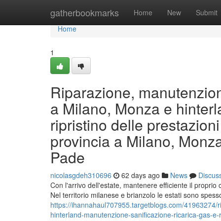
Home
gatherbookmarks
Home
New
Submit
Home
1
Riparazione, manutenzion
a Milano, Monza e hinterla
ripristino delle prestazioni
provincia a Milano, Monza
Pade
nicolasgdeh310696
62 days ago
News
Discus
Con l'arrivo dell'estate, mantenere efficiente il proprio
Nel territorio milanese e brianzolo le estati sono spess
https://ihannahaul707955.targetblogs.com/41963274/r
hinterland-manutenzione-sanificazione-ricarica-gas-e-r