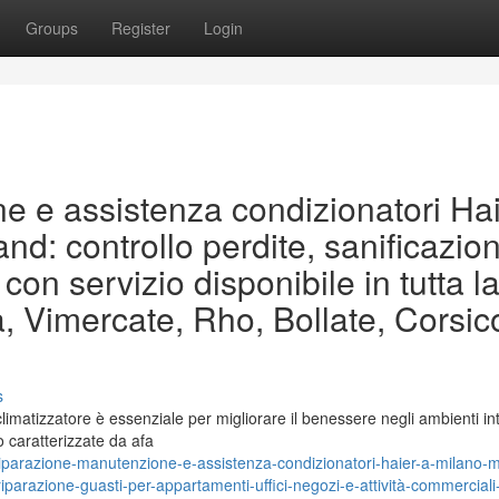
Groups
Register
Login
e e assistenza condizionatori Ha
nd: controllo perdite, sanificazio
 con servizio disponibile in tutta l
, Vimercate, Rho, Bollate, Corsic
s
 climatizzatore è essenziale per migliorare il benessere negli ambienti int
o caratterizzate da afa
iparazione-manutenzione-e-assistenza-condizionatori-haier-a-milano-
iparazione-guasti-per-appartamenti-uffici-negozi-e-attività-commerciali