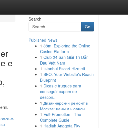
Search
Go
Published News
1
88m: Exploring the Online
ier
Casino Platform
1
Club 24 Sàn Giải Trí Dẫn
ne e
Đầu Việt Nam
1
İstanbul Escort Hizmeti
a
1
SEO: Your Website's Reach
o,
Blueprint
1
Dicas e truques para
conseguir cupom de
descon...
1
Дизайнерский ремонт в
erni.
Москве: цены и нюансы
1
Eu9 Promotion - The
monza-e-
Complete Guide
-su-
1
Hadiah Anggota Pkv