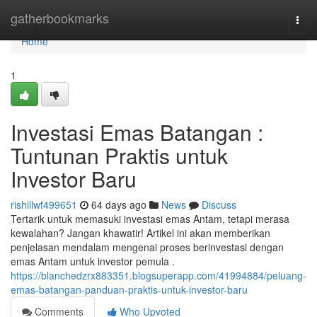
Home
gatherbookmarks
Togg
navi
Home
1
Investasi Emas Batangan :
Tuntunan Praktis untuk
Investor Baru
rishillwf499651
64 days ago
News
Discuss
Tertarik untuk memasuki investasi emas Antam, tetapi merasa
kewalahan? Jangan khawatir! Artikel ini akan memberikan
penjelasan mendalam mengenai proses berinvestasi dengan
emas Antam untuk investor pemula .
https://blanchedzrx883351.blogsuperapp.com/41994884/peluang-
emas-batangan-panduan-praktis-untuk-investor-baru
Comments
Who Upvoted