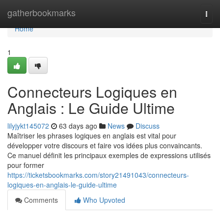
Home
gatherbookmarks
Togg
navi
Home
1
Connecteurs Logiques en
Anglais : Le Guide Ultime
lilyjykt145072
63 days ago
News
Discuss
Maîtriser les phrases logiques en anglais est vital pour
développer votre discours et faire vos idées plus convaincants.
Ce manuel définit les principaux exemples de expressions utilisés
pour former
https://ticketsbookmarks.com/story21491043/connecteurs-
logiques-en-anglais-le-guide-ultime
Comments
Who Upvoted