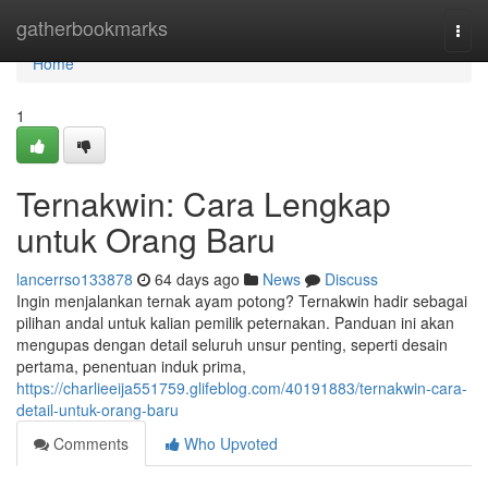
Home
gatherbookmarks
Togg
navi
Home
1
Ternakwin: Cara Lengkap
untuk Orang Baru
lancerrso133878
64 days ago
News
Discuss
Ingin menjalankan ternak ayam potong? Ternakwin hadir sebagai
pilihan andal untuk kalian pemilik peternakan. Panduan ini akan
mengupas dengan detail seluruh unsur penting, seperti desain
pertama, penentuan induk prima,
https://charlieeija551759.glifeblog.com/40191883/ternakwin-cara-
detail-untuk-orang-baru
Comments
Who Upvoted