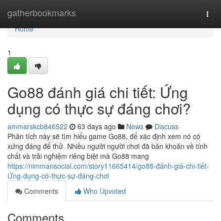
Home
gatherbookmarks
Togg
navi
Home
1
Go88 đánh giá chi tiết: Ứng
dụng có thực sự đáng chơi?
ammarskcb846522
63 days ago
News
Discuss
Phân tích này sẽ tìm hiểu game Go88, để xác định xem nó có
xứng đáng để thử. Nhiều người người chơi đã băn khoăn về tính
chất và trải nghiệm riêng biệt mà Go88 mang
https://nimmansocial.com/story11665414/go88-đánh-giá-chi-tiết-
Ứng-dụng-có-thực-sự-đáng-chơi
Comments
Who Upvoted
Comments