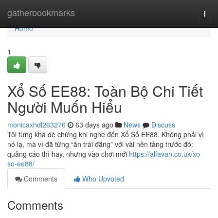
Home
gatherbookmarks
Togg
navi
Home
1
Xổ Số EE88: Toàn Bộ Chi Tiết
Người Muốn Hiểu
monicaxhdl263276
63 days ago
News
Discuss
Tôi từng khá dè chừng khi nghe đến Xổ Số EE88. Không phải vì
nó lạ, mà vì đã từng “ăn trái đắng” với vài nền tảng trước đó:
quảng cáo thì hay, nhưng vào chơi mới
https://alfavan.co.uk/xo-
so-ee88/
Comments
Who Upvoted
Comments