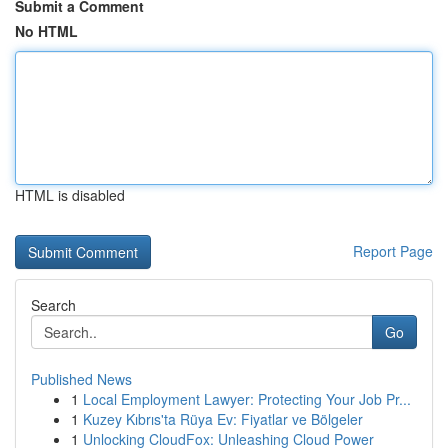
Submit a Comment
No HTML
HTML is disabled
Report Page
Search
Go
Published News
1
Local Employment Lawyer: Protecting Your Job Pr...
1
Kuzey Kıbrıs'ta Rüya Ev: Fiyatlar ve Bölgeler
1
Unlocking CloudFox: Unleashing Cloud Power