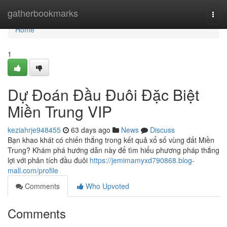
Home
gatherbookmarks
Togg
navi
Home
1
Dự Đoán Đầu Đuôi Đặc Biệt
Miền Trung VIP
keziahrje948455
63 days ago
News
Discuss
Bạn khao khát có chiến thắng trong kết quả xổ số vùng đất Miền
Trung? Khám phá hướng dẫn này để tìm hiểu phương pháp thắng
lợi với phân tích đầu đuôi
https://jemimamyxd790868.blog-
mall.com/profile
Comments
Who Upvoted
Comments