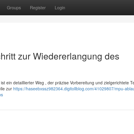
Groups
Register
Login
chritt zur Wiedererlangung des
t ein detaillierter Weg , der präzise Vorbereitung und zielgerichtete 
lle zur
https://haseebxssz982364.digitollblog.com/41029807/mpu-ablau
ns