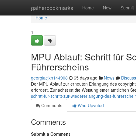
Home
gatherbookmarks
Home
New
Submit
Home
1
MPU Ablauf: Schritt für S
Führerscheins
georgiacjxn144908
65 days ago
News
Discuss
Der MPU Ablauf zur erneuten Erlangung des copyright is
erfordert. Zunächst ist die Weisung einer amtlichen Ste
schritt-für-schritt-zur-wiedererlangung-des-führerschei
Comments
Who Upvoted
Comments
Submit a Comment