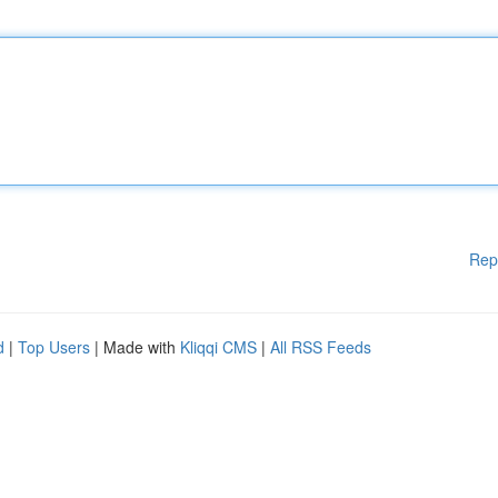
Rep
d
|
Top Users
| Made with
Kliqqi CMS
|
All RSS Feeds