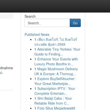
Search
Go
Published News
1
เที่ยว สิงคโปร์: ไป สิงคโปร์
ประหยัด คุ้มค่า 2569
1
Adorable Tiny Yorkies: Your
Guide to Finding...
1
Enhance Your Events with
Luxury Photo Booths in...
Teilnahme
1
Magic Mushroom Delivery
f-
UK & Europe: A Thoroug...
1
Explore BuySellVoucher:
Your Great Marketpla...
1
Subscription IPTV : Your
Complete Entertain...
1
Shri Balaji Cabs : Your
Reliable Ride from C...
1
Foto Situs Megadewa88