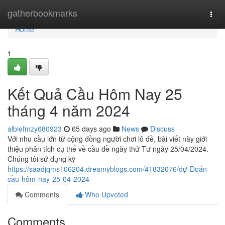
Home
gatherbookmarks
Togg
navi
Home
1
Kết Quả Cầu Hôm Nay 25
tháng 4 năm 2024
albiefmzy680923
65 days ago
News
Discuss
Với nhu cầu lớn từ cộng đồng người chơi lô đề, bài viết này giới
thiệu phân tích cụ thể về cầu đề ngày thứ Tư ngày 25/04/2024.
Chúng tôi sử dụng kỹ
https://saadjqms106204.dreamyblogs.com/41832076/dự-Đoán-
cầu-hôm-nay-25-04-2024
Comments
Who Upvoted
Comments