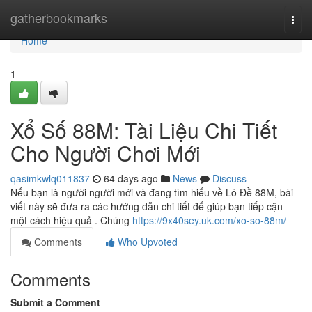
Home
gatherbookmarks
Togg
navi
Home
1
Xổ Số 88M: Tài Liệu Chi Tiết
Cho Người Chơi Mới
qasimkwlq011837
64 days ago
News
Discuss
Nếu bạn là người người mới và đang tìm hiểu về Lô Đề 88M, bài
viết này sẽ đưa ra các hướng dẫn chi tiết để giúp bạn tiếp cận
một cách hiệu quả . Chúng
https://9x40sey.uk.com/xo-so-88m/
Comments
Who Upvoted
Comments
Submit a Comment