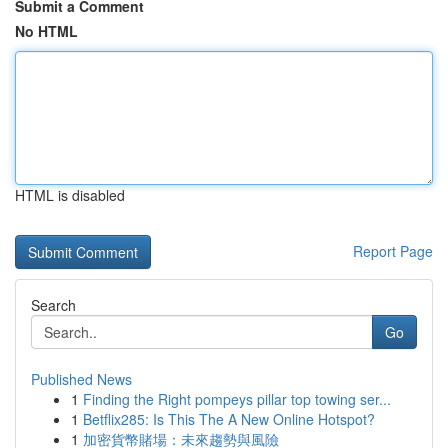
Submit a Comment
No HTML
HTML is disabled
Report Page
Search
Go
Published News
1
Finding the Right pompeys pillar top towing ser...
1
Betflix285: Is This The A New Online Hotspot?
1
加密貨幣賭場：未來趨勢與風險