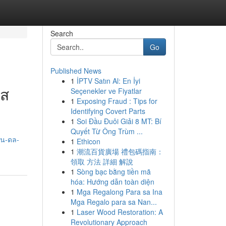
Search
Go
Published News
1
İPTV Satın Al: En İyi
วส
Seçenekler ve Fiyatlar
1
Exposing Fraud : Tips for
Identifying Covert Parts
1
Soi Đầu Đuôi Giải 8 MT: Bí
Quyết Từ Ông Trùm ...
กน-ดล-
1
Ethicon
1
潮流百貨廣場 禮包碼指南：
領取 方法 詳細 解說
1
Sòng bạc bằng tiền mã
hóa: Hướng dẫn toàn diện
1
Mga Regalong Para sa Ina
Mga Regalo para sa Nan...
1
Laser Wood Restoration: A
Revolutionary Approach