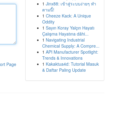
1
Jinx88: เข้าสู่ระบบง่ายๆ ทำ
ตามนี้!
1
Cheeze Kack: A Unique
Oddity
1
Sayın Koray Yalçın Hayatı
Çalışma Hayatına dâhi...
1
Navigating Industrial
Chemical Supply: A Compre...
1
API Manufacturer Spotlight:
Trends & Innovations
1
Kakaktua4d: Tutorial Masuk
ort Page
& Daftar Paling Update