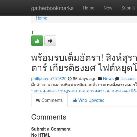
Home
gatherbookmarks
Home
New
Submit
Home
1
พร้อมรบเต็มอัตรา! สิงห์สุ
ตาร์ เกียรติธงยศ ไฟต์หยุด
philipouym751620
66 days ago
News
Discuss
ศึกล้างตาภาคสามที่แฟนหมัดมวยทั่วประเทศตั้งตารอคอย
างตา-ส-งห-ส-ราษฎร-จ-บม-อ-ลาวสตาร-ผ-านพ-ก-ด-105
Comments
Who Upvoted
Comments
Submit a Comment
No HTML