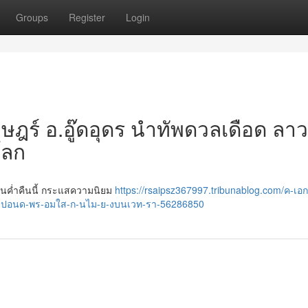
Groups
Register
Login
ราษฎร์ อ.อู๊ดอุดร นำทัพดวลเดือด ลา
โลก
ในค่ำคืนนี้ กระแสความนิยม
https://rsaipsz367997.tribunablog.com/ค-เอ
-ปอนด-พร-อมใส-ก-นไม-ย-งบนเวท-รา-56286850