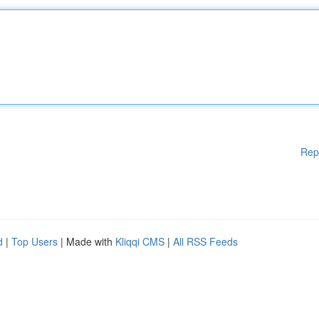
Rep
d
|
Top Users
| Made with
Kliqqi CMS
|
All RSS Feeds