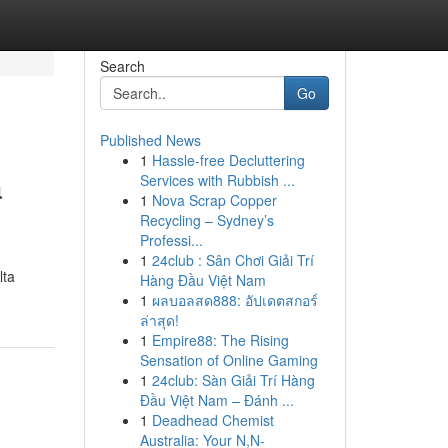
Search
Go
Published News
1
Hassle-free Decluttering
a
Services with Rubbish ...
1
Nova Scrap Copper
Recycling – Sydney’s
Professi...
1
24club : Sân Chơi Giải Trí
lta
Hàng Đầu Việt Nam
1
ผลบอลสด888: อัปเดตสกอร์
ล่าสุด!
1
Empire88: The Rising
Sensation of Online Gaming
1
24club: Sàn Giải Trí Hàng
Đầu Việt Nam – Đánh ...
1
Deadhead Chemist
Australia: Your N,N-