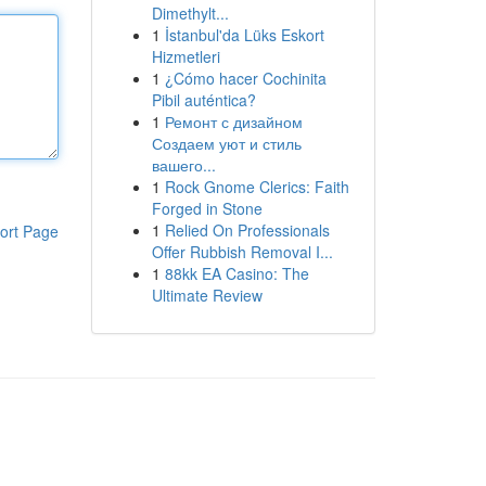
Dimethylt...
1
İstanbul'da Lüks Eskort
Hizmetleri
1
¿Cómo hacer Cochinita
Pibil auténtica?
1
Ремонт с дизайном
Создаем уют и стиль
вашего...
1
Rock Gnome Clerics: Faith
Forged in Stone
1
Relied On Professionals
ort Page
Offer Rubbish Removal I...
1
88kk EA Casino: The
Ultimate Review