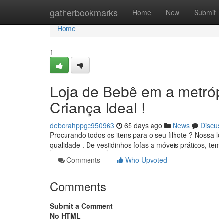
Home
gatherbookmarks
Home
New
Submit
Home
1
Loja de Bebê em a metró
Criança Ideal !
deborahppgc950963
65 days ago
News
Discu
Procurando todos os itens para o seu filhote ? Nossa 
qualidade . De vestidinhos fofas a móveis práticos, t
Comments
Who Upvoted
Comments
Submit a Comment
No HTML