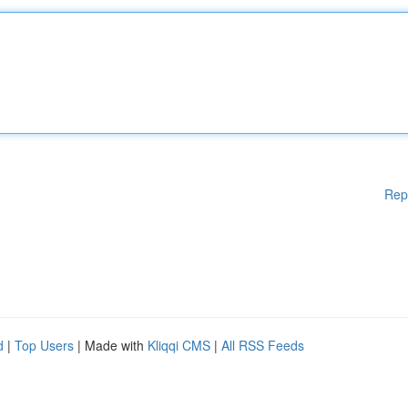
Rep
d
|
Top Users
| Made with
Kliqqi CMS
|
All RSS Feeds