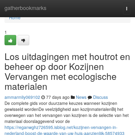
Home
gatherbookmarks
Togg
navi
Home
1
Los uitdagingen met houtrot en
beheer op door Kozijnen
Vervangen met ecologische
materialen
ammarmliy069102
77 days ago
News
Discuss
De complete gids voor duurzame keuzes wanneer kozijnen
gewisseld wordenDe veelzijdigheid aan kozijnmaterialenBij het
overwegen van het vervangen van kozijnen is de selectie van het
materiaal doorslaggevend voor de
https://reganwghz726595.isblog.net/kozijnen-vervangen-in-
nederland-boost-de-waarde-van-uw-huis-aanzienlijk-58574933