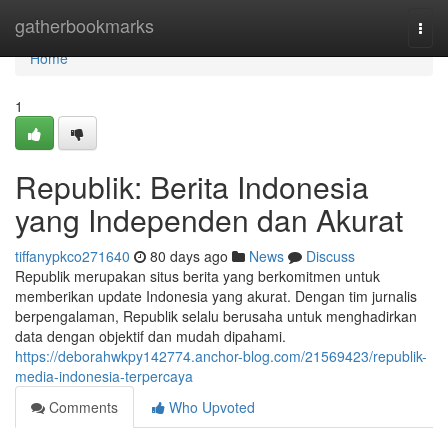
Home
gatherbookmarks
Togg
navi
Home
1
Republik: Berita Indonesia
yang Independen dan Akurat
tiffanypkco271640
80 days ago
News
Discuss
Republik merupakan situs berita yang berkomitmen untuk
memberikan update Indonesia yang akurat. Dengan tim jurnalis
berpengalaman, Republik selalu berusaha untuk menghadirkan
data dengan objektif dan mudah dipahami.
https://deborahwkpy142774.anchor-blog.com/21569423/republik-
media-indonesia-terpercaya
Comments
Who Upvoted