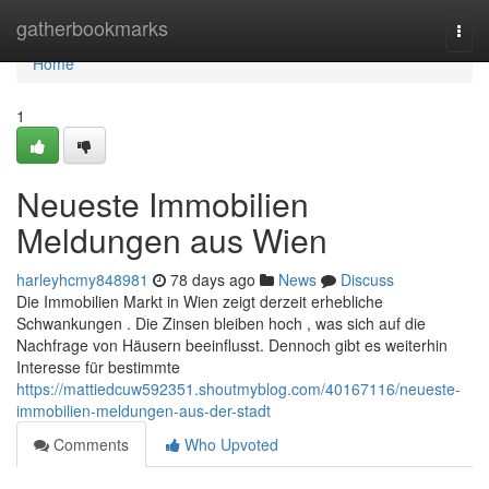
Home
gatherbookmarks
Togg
navi
Home
1
Neueste Immobilien
Meldungen aus Wien
harleyhcmy848981
78 days ago
News
Discuss
Die Immobilien Markt in Wien zeigt derzeit erhebliche
Schwankungen . Die Zinsen bleiben hoch , was sich auf die
Nachfrage von Häusern beeinflusst. Dennoch gibt es weiterhin
Interesse für bestimmte
https://mattiedcuw592351.shoutmyblog.com/40167116/neueste-
immobilien-meldungen-aus-der-stadt
Comments
Who Upvoted