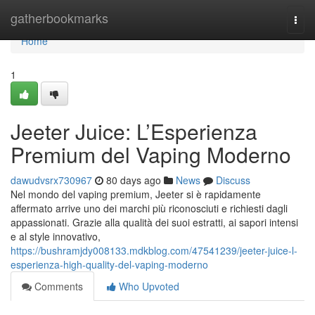
Home
gatherbookmarks
Togg
navi
Home
1
Jeeter Juice: L’Esperienza
Premium del Vaping Moderno
dawudvsrx730967
80 days ago
News
Discuss
Nel mondo del vaping premium, Jeeter si è rapidamente
affermato arrive uno dei marchi più riconosciuti e richiesti dagli
appassionati. Grazie alla qualità dei suoi estratti, ai sapori intensi
e al style innovativo,
https://bushramjdy008133.mdkblog.com/47541239/jeeter-juice-l-
esperienza-high-quality-del-vaping-moderno
Comments
Who Upvoted