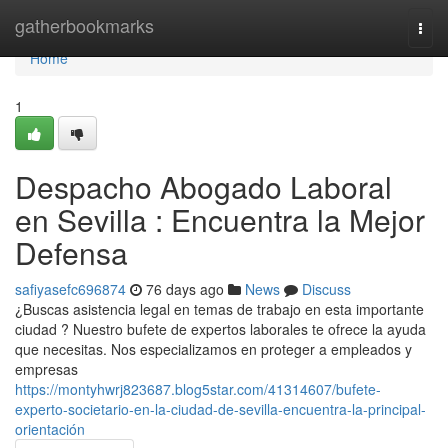
Home
gatherbookmarks
Togg
navi
Home
1
Despacho Abogado Laboral
en Sevilla : Encuentra la Mejor
Defensa
safiyasefc696874
76 days ago
News
Discuss
¿Buscas asistencia legal en temas de trabajo en esta importante
ciudad ? Nuestro bufete de expertos laborales te ofrece la ayuda
que necesitas. Nos especializamos en proteger a empleados y
empresas
https://montyhwrj823687.blog5star.com/41314607/bufete-
experto-societario-en-la-ciudad-de-sevilla-encuentra-la-principal-
orientación