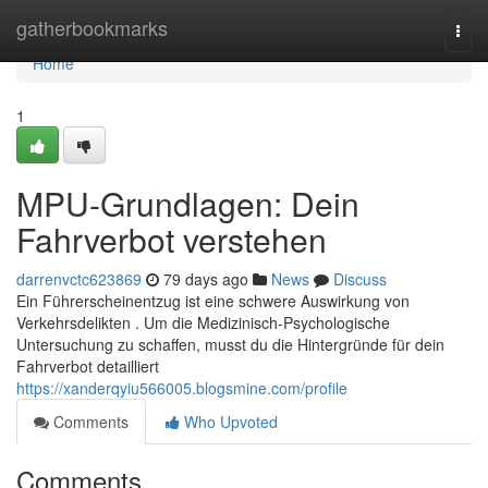
Home
gatherbookmarks
Togg
navi
Home
1
MPU-Grundlagen: Dein
Fahrverbot verstehen
darrenvctc623869
79 days ago
News
Discuss
Ein Führerscheinentzug ist eine schwere Auswirkung von
Verkehrsdelikten . Um die Medizinisch-Psychologische
Untersuchung zu schaffen, musst du die Hintergründe für dein
Fahrverbot detailliert
https://xanderqyiu566005.blogsmine.com/profile
Comments
Who Upvoted
Comments