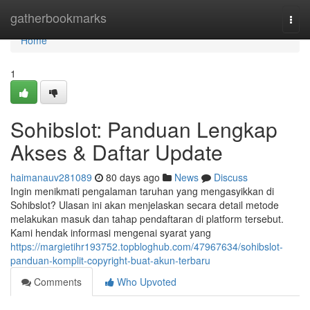
Home
gatherbookmarks
Togg
navi
Home
1
Sohibslot: Panduan Lengkap
Akses & Daftar Update
haimanauv281089
80 days ago
News
Discuss
Ingin menikmati pengalaman taruhan yang mengasyikkan di
Sohibslot? Ulasan ini akan menjelaskan secara detail metode
melakukan masuk dan tahap pendaftaran di platform tersebut.
Kami hendak informasi mengenai syarat yang
https://margietihr193752.topbloghub.com/47967634/sohibslot-
panduan-komplit-copyright-buat-akun-terbaru
Comments
Who Upvoted