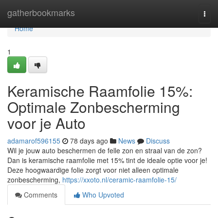
Home
gatherbookmarks
Togg
navi
Home
1
Keramische Raamfolie 15%:
Optimale Zonbescherming
voor je Auto
adamarof596155
78 days ago
News
Discuss
Wil je jouw auto beschermen de felle zon en straal van de zon?
Dan is keramische raamfolie met 15% tint de ideale optie voor je!
Deze hoogwaardige folie zorgt voor niet alleen optimale
zonbescherming,
https://xxoto.nl/ceramic-raamfolie-15/
Comments
Who Upvoted