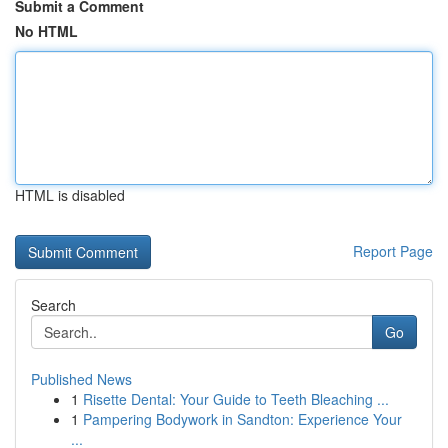
Submit a Comment
No HTML
HTML is disabled
Report Page
Search
Go
Published News
1
Risette Dental: Your Guide to Teeth Bleaching ...
1
Pampering Bodywork in Sandton: Experience Your
...