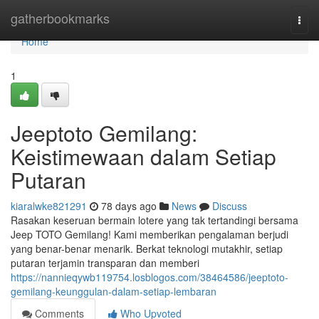
Home
gatherbookmarks
Togg
navi
Home
1
Jeeptoto Gemilang:
Keistimewaan dalam Setiap
Putaran
kiaralwke821291
78 days ago
News
Discuss
Rasakan keseruan bermain lotere yang tak tertandingi bersama
Jeep TOTO Gemilang! Kami memberikan pengalaman berjudi
yang benar-benar menarik. Berkat teknologi mutakhir, setiap
putaran terjamin transparan dan memberi
https://nannieqywb119754.losblogos.com/38464586/jeeptoto-
gemilang-keunggulan-dalam-setiap-lembaran
Comments
Who Upvoted