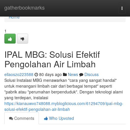
Home
gatherbookmarks
Togg
navi
Home
1
IPAL MBG: Solusi Efektif
Pengolahan Air Limbah
ellaoszo223588
80 days ago
News
Discuss
Solusi Instalasi MBG menawarkan "cara yang sangat handal"
untuk menangani limbah cair dari berbagai tempat" seperti
"pabrik atau "perumahan berpenduduk". Dengan teknologi alami
yang terdepan, instalasi
https://kianauwvo748088.mybloglicious.com/61294709/ipal-mbg-
solusi-efektif-pengolahan-air-limbah
Comments
Who Upvoted