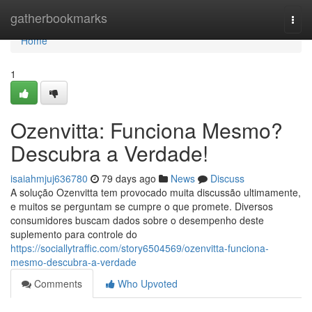
Home
gatherbookmarks
Togg
navi
Home
1
Ozenvitta: Funciona Mesmo?
Descubra a Verdade!
isaiahmjuj636780
79 days ago
News
Discuss
A solução Ozenvitta tem provocado muita discussão ultimamente,
e muitos se perguntam se cumpre o que promete. Diversos
consumidores buscam dados sobre o desempenho deste
suplemento para controle do
https://sociallytraffic.com/story6504569/ozenvitta-funciona-
mesmo-descubra-a-verdade
Comments
Who Upvoted