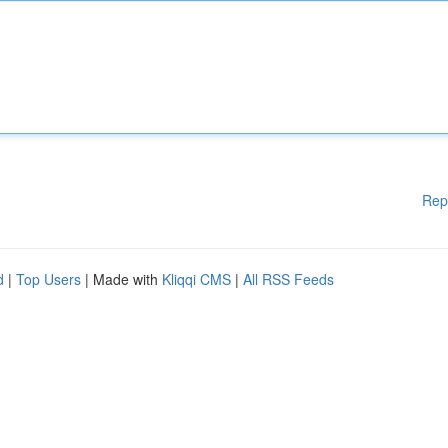
Rep
d
|
Top Users
| Made with
Kliqqi CMS
|
All RSS Feeds