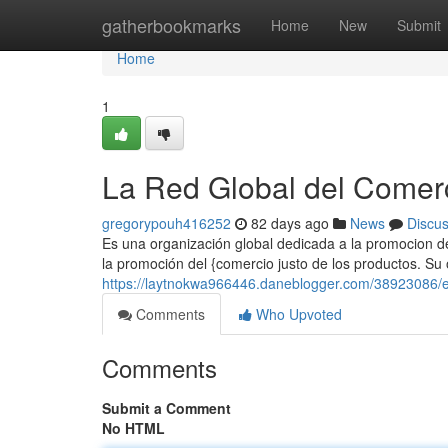
Home
gatherbookmarks
Home
New
Submit
Home
1
La Red Global del Comer
gregorypouh416252
82 days ago
News
Discu
Es una organización global dedicada a la promocion de
la promoción del {comercio justo de los productos. Su o
https://laytnokwa966446.daneblogger.com/38923086/e
Comments
Who Upvoted
Comments
Submit a Comment
No HTML