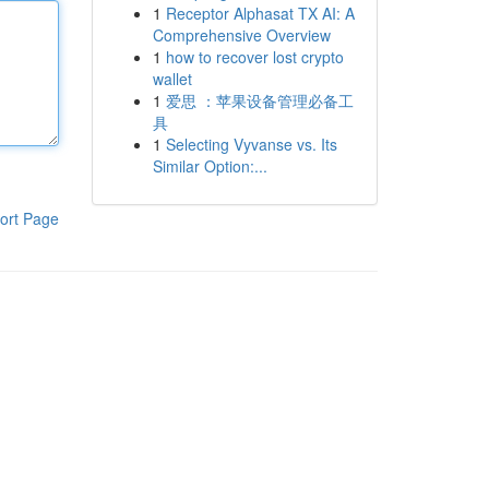
1
Receptor Alphasat TX AI: A
Comprehensive Overview
1
how to recover lost crypto
wallet
1
爱思 ：苹果设备管理必备工
具
1
Selecting Vyvanse vs. Its
Similar Option:...
ort Page