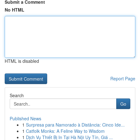
Submit a Comment
No HTML
HTML is disabled
Report Page
Search
Go
Published News
1
Surpresa para Namorado à Distância: Cinco Ide...
1
Catfolk Monks: A Feline Way to Wisdom
1
Dịch Vụ Thiết Bị In Tại Hà Nội Uy Tín, Giá ...