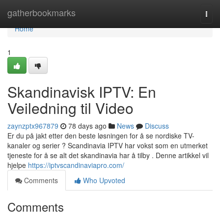
Home
gatherbookmarks
Togg
navi
Home
1
Skandinavisk IPTV: En
Veiledning til Video
zaynzptx967879
78 days ago
News
Discuss
Er du på jakt etter den beste løsningen for å se nordiske TV-
kanaler og serier ? Scandinavia IPTV har vokst som en utmerket
tjeneste for å se alt det skandinavia har å tilby . Denne artikkel vil
hjelpe
https://iptvscandinaviapro.com/
Comments
Who Upvoted
Comments