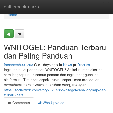
Home
gatherbookmarks
Togg
navi
Home
1
WNITOGEL: Panduan Terbaru
dan Paling Panduan
frasertxmh901703
81 days ago
News
Discuss
Ingin memulai permainan WNITOGEL? Artikel ini menjelaskan
cara lengkap untuk semua pemain dan ingin menggunakan
platform ini. Tim akan aspek krusial, seperti cara mendaftar,
memahami macam-macam taruhan yang, tips agar
https://sociallweb.com/story7020405/wnitogel-cara-lengkap-dan-
terbaru-cara
Comments
Who Upvoted