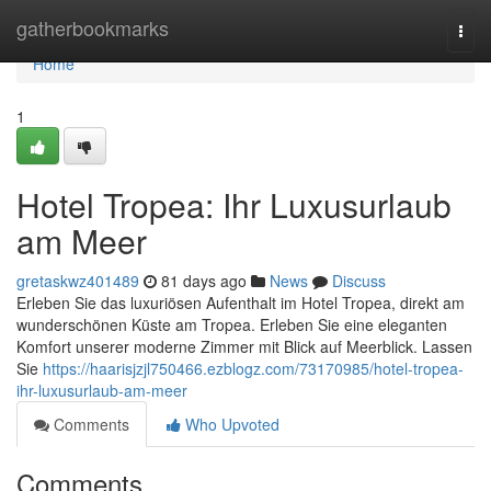
Home
gatherbookmarks
Togg
navi
Home
1
Hotel Tropea: Ihr Luxusurlaub
am Meer
gretaskwz401489
81 days ago
News
Discuss
Erleben Sie das luxuriösen Aufenthalt im Hotel Tropea, direkt am
wunderschönen Küste am Tropea. Erleben Sie eine eleganten
Komfort unserer moderne Zimmer mit Blick auf Meerblick. Lassen
Sie
https://haarisjzjl750466.ezblogz.com/73170985/hotel-tropea-
ihr-luxusurlaub-am-meer
Comments
Who Upvoted
Comments