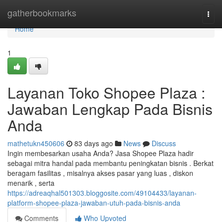
Home
gatherbookmarks
Togg
navi
Home
1
Layanan Toko Shopee Plaza :
Jawaban Lengkap Pada Bisnis
Anda
mathetukn450606
83 days ago
News
Discuss
Ingin membesarkan usaha Anda? Jasa Shopee Plaza hadir
sebagai mitra handal pada membantu peningkatan bisnis . Berkat
beragam fasilitas , misalnya akses pasar yang luas , diskon
menarik , serta
https://adreaqhal501303.bloggosite.com/49104433/layanan-
platform-shopee-plaza-jawaban-utuh-pada-bisnis-anda
Comments
Who Upvoted