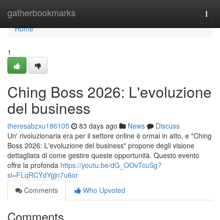
Home
gatherbookmarks
Togg
navi
Home
1
Ching Boss 2026: L'evoluzione
del business
theresabzxu186105
83 days ago
News
Discuss
Un' rivoluzionaria era per il settore online è ormai in atto, e "Ching
Boss 2026: L'evoluzione del business" propone degli visione
dettagliata di come gestire queste opportunità. Questo evento
offre la profonda
https://youtu.be/dG_OOvTcuSg?
si=FLqRCYdYgjn7u6or
Comments
Who Upvoted
Comments