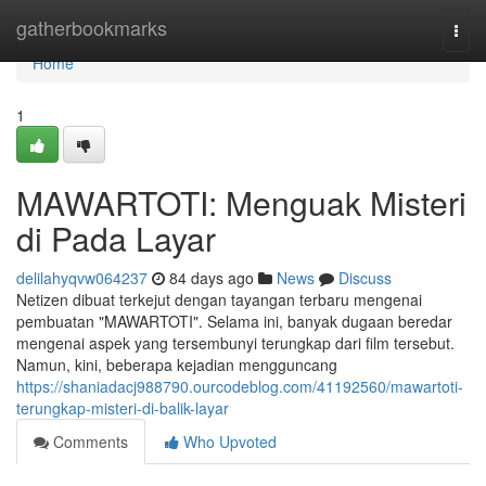
Home
gatherbookmarks
Togg
navi
Home
1
MAWARTOTI: Menguak Misteri
di Pada Layar
delilahyqvw064237
84 days ago
News
Discuss
Netizen dibuat terkejut dengan tayangan terbaru mengenai
pembuatan "MAWARTOTI". Selama ini, banyak dugaan beredar
mengenai aspek yang tersembunyi terungkap dari film tersebut.
Namun, kini, beberapa kejadian mengguncang
https://shaniadacj988790.ourcodeblog.com/41192560/mawartoti-
terungkap-misteri-di-balik-layar
Comments
Who Upvoted