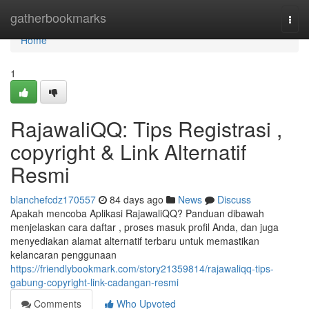
Home
gatherbookmarks
Togg
navi
Home
1
RajawaliQQ: Tips Registrasi ,
copyright & Link Alternatif
Resmi
blanchefcdz170557
84 days ago
News
Discuss
Apakah mencoba Aplikasi RajawaliQQ? Panduan dibawah
menjelaskan cara daftar , proses masuk profil Anda, dan juga
menyediakan alamat alternatif terbaru untuk memastikan
kelancaran penggunaan
https://friendlybookmark.com/story21359814/rajawaliqq-tips-
gabung-copyright-link-cadangan-resmi
Comments
Who Upvoted