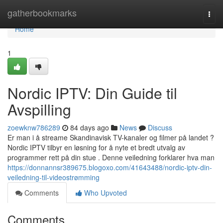
Home
gatherbookmarks
Togg
navi
Home
1
Nordic IPTV: Din Guide til
Avspilling
zoewknw786289
84 days ago
News
Discuss
Er man i å streame Skandinavisk TV-kanaler og filmer på landet ?
Nordic IPTV tilbyr en løsning for å nyte et bredt utvalg av
programmer rett på din stue . Denne veiledning forklarer hva man
https://donnannsr389675.blogoxo.com/41643488/nordic-iptv-din-
veiledning-til-videostrømming
Comments
Who Upvoted
Comments