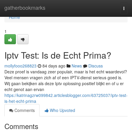
Home
gatherbookmarks
Togg
navi
Home
1
Iptv Test: Is de Echt Prima?
mollyfooo268823
84 days ago
News
Discuss
Deze proef is vandaag zeer populair, maar is het echt waardevol?
Veel mensen vragen zich af of een IPTV-dienst serieus goed is.
Wij gaan bekijken als deze Iptv oplossing positief blijkt en of u er
echt genot aan ervan
https://katrinagzrw099842.articlesblogger.com/63725037/iptv-test-
is-het-echt-prima
Comments
Who Upvoted
Comments