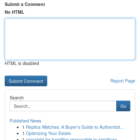
Submit a Comment
No HTML
HTML is disabled
Report Page
Search
Go
Published News
1
Replica Watches: A Buyer's Guide to Authenticit...
1
Optimizing Your Estate
1
copyright for handling reasonable to significan...