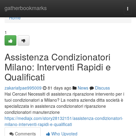
Home
gatherbookmarks
Togg
navi
Home
1
Assistenza Condizionatori
Milano: Interventi Rapidi e
Qualificati
zakariafpae995009
81 days ago
News
Discuss
Hai Cercavi Necessiti di assistenza riparazione intervento per i
tuoi condizionatori a Milano? La nostra azienda ditta società è
specializzata in assistenza condizionatori riparazione
condizionatori manutenzione
https://mediajx.com/story28132151/assistenza-condizionatori-
milano-interventi-rapidi-e-qualificati
Comments
Who Upvoted