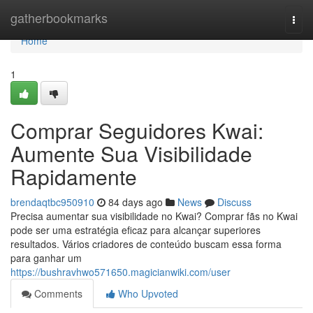
Home
gatherbookmarks
Togg
navi
Home
1
Comprar Seguidores Kwai:
Aumente Sua Visibilidade
Rapidamente
brendaqtbc950910
84 days ago
News
Discuss
Precisa aumentar sua visibilidade no Kwai? Comprar fãs no Kwai
pode ser uma estratégia eficaz para alcançar superiores
resultados. Vários criadores de conteúdo buscam essa forma
para ganhar um
https://bushravhwo571650.magicianwiki.com/user
Comments
Who Upvoted