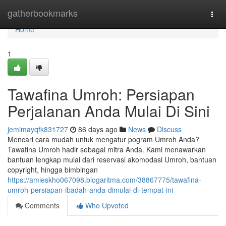
Home
gatherbookmarks
Togg
navi
Home
1
Tawafina Umroh: Persiapan
Perjalanan Anda Mulai Di Sini
jemimayqfk831727
86 days ago
News
Discuss
Mencari cara mudah untuk mengatur pogram Umroh Anda?
Tawafina Umroh hadir sebagai mitra Anda. Kami menawarkan
bantuan lengkap mulai dari reservasi akomodasi Umroh, bantuan
copyright, hingga bimbingan
https://amieskho067098.blogaritma.com/38867775/tawafina-
umroh-persiapan-ibadah-anda-dimulai-di-tempat-ini
Comments
Who Upvoted