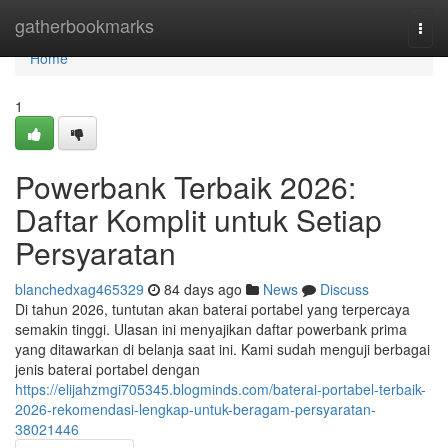
Home
gatherbookmarks
Togg
navi
Home
1
Powerbank Terbaik 2026:
Daftar Komplit untuk Setiap
Persyaratan
blanchedxag465329
84 days ago
News
Discuss
Di tahun 2026, tuntutan akan baterai portabel yang terpercaya
semakin tinggi. Ulasan ini menyajikan daftar powerbank prima
yang ditawarkan di belanja saat ini. Kami sudah menguji berbagai
jenis baterai portabel dengan
https://elijahzmgi705345.blogminds.com/baterai-portabel-terbaik-
2026-rekomendasi-lengkap-untuk-beragam-persyaratan-
38021446