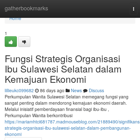
Home
gatherbookmarks
Tog
nav
Home
1
Fungsi Strategis Organisasi
Ibu Sulawesi Selatan dalam
Kemajuan Ekonomi
lillieukc099682
86 days ago
News
Discuss
Perkumpulan Wanita Sulawesi Selatan memegang fungsi yang
sangat penting dalam mendorong kemajuan ekonomi daerah.
Melalui inisiatif pemberdayaan finansial bagi ibu-ibu ,
Perkumpulan Wanita berkontribusi
https://mariamhtci681787.madmouseblog.com/21889490/signifikans
strategis-organisasi-ibu-sulawesi-selatan-dalam-pembangunan-
ekonomi