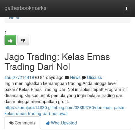
Home
gatherbookmarks
Togg
navi
Home
1
Jago Trading: Kelas Emas
Trading Dari Nol
saulizxv214419
84 days ago
News
Discuss
Ingin meningkatkan kemampuan trading Anda hingga level
pakar? Kelas Emas Trading Dari Nol ini solusi tepat! Program ini
dirancang khusus untuk pemula yang ingin belajar trading dari
dasar hingga mendapatkan profit.
https://zoeujpd414680.glifeblog.com/38892760/dominasi-pasar-
kelas-emas-trading-dari-nol-awal
Comments
Who Upvoted