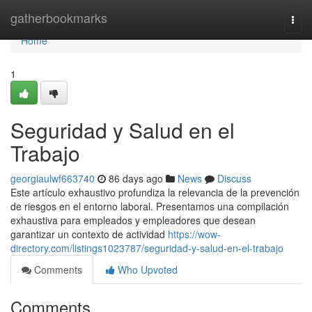
Home
gatherbookmarks
Togg
navi
Home
1
Seguridad y Salud en el
Trabajo
georgiaulwf663740
86 days ago
News
Discuss
Este artículo exhaustivo profundiza la relevancia de la prevención
de riesgos en el entorno laboral. Presentamos una compilación
exhaustiva para empleados y empleadores que desean
garantizar un contexto de actividad
https://wow-
directory.com/listings1023787/seguridad-y-salud-en-el-trabajo
Comments
Who Upvoted
Comments