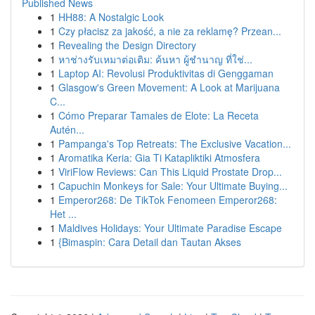
Published News
1
HH88: A Nostalgic Look
1
Czy płacisz za jakość, a nie za reklamę? Przean...
1
Revealing the Design Directory
1
หาช่างรับเหมาต่อเติม: ค้นหา ผู้ชำนาญ ที่ใช่...
1
Laptop AI: Revolusi Produktivitas di Genggaman
1
Glasgow's Green Movement: A Look at Marijuana
C...
1
Cómo Preparar Tamales de Elote: La Receta
Autén...
1
Pampanga's Top Retreats: The Exclusive Vacation...
1
Aromatika Keria: Gia Ti Katapliktiki Atmosfera
1
ViriFlow Reviews: Can This Liquid Prostate Drop...
1
Capuchin Monkeys for Sale: Your Ultimate Buying...
1
Emperor268: De TikTok Fenomeen Emperor268:
Het ...
1
Maldives Holidays: Your Ultimate Paradise Escape
1
{Bimaspin: Cara Detail dan Tautan Akses