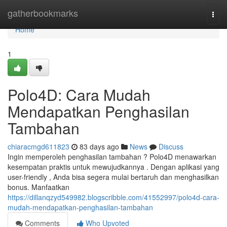
Home
gatherbookmarks
Togg
navi
Home
1
Polo4D: Cara Mudah
Mendapatkan Penghasilan
Tambahan
chiaracmgd611823
83 days ago
News
Discuss
Ingin memperoleh penghasilan tambahan ? Polo4D menawarkan
kesempatan praktis untuk mewujudkannya . Dengan aplikasi yang
user-friendly , Anda bisa segera mulai bertaruh dan menghasilkan
bonus. Manfaatkan
https://dillanqzyd549982.blogscribble.com/41552997/polo4d-cara-
mudah-mendapatkan-penghasilan-tambahan
Comments
Who Upvoted